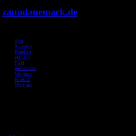
zaundanemark.de
Menu
Skip
Start
to
Produkte
content
Preisliste
Händler
FAQ
Referenzen
Montage
Kontakt
Über uns
Verkauf und Kundendienst
+45 97 21 15 77
Mon. - Frei. 7 - 17 Uhr
Galvaniseret stålafdækning (3)thumbnail