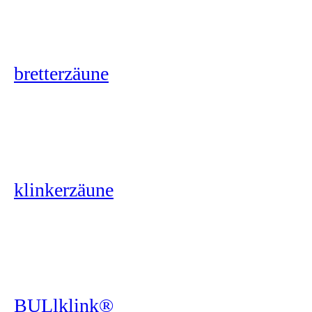
bretterzäune
klinkerzäune
BULlklink®