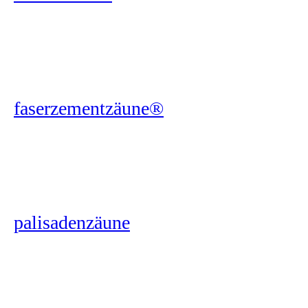
faserzementzäune®
palisadenzäune