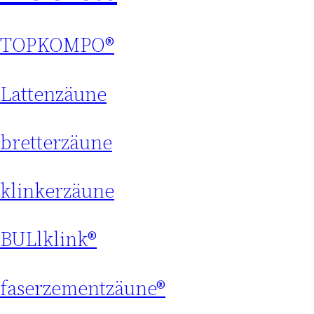
TOPKOMPO®
Lattenzäune
bretterzäune
klinkerzäune
BULlklink®
faserzementzäune®