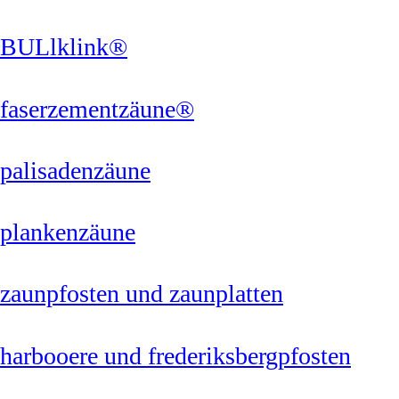
BULlklink®
faserzementzäune®
palisadenzäune
plankenzäune
zaunpfosten und zaunplatten
harbooere und frederiksbergpfosten